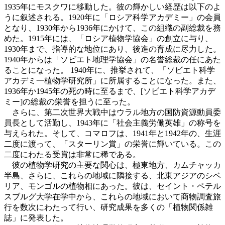
1935年にモスクワに移動した。彼の輝かしい経歴は以下のよ
うに叙述される。1920年に「ロシア科学アカデミー」の会員
となり、1930年から1936年にかけて、この組織の副総裁を務
めた。1915年には、「ロシア植物学協会」の創立に与り、
1930年まで、指導的な地位にあり、後進の育成に尽力した。
1940年からは「ソビエト地理学協会」の名誉総裁の任にあた
ることになった。 1940年に、推挙されて、「ソビエト科学
アカデミ一植物学研究所」に所属することになった。また、
1936年か1945年の死の時に至るまで、[ソビエト科学アカデ
ミー]の総裁の栄誉を担うに至った。
さらに、第二次世界大戦中はウラル地方の国防資源動員委
員長として活勤し、1943年に「社会主義労働英雄」の称号を
与えられた。そして、コマロフは、1941年と1942年の、生涯
二度に渡って、「スターリン賞」の栄誉に輝いている。この
二度にわたる受賞は非常に稀である。
彼の植物学研究の主要な関心は、極東地方、カムチャッカ
半島、さらに、これらの地域に隣接する、北東アジアのシベ
リア、モンゴルの植物相にあった。彼は、セイント・ペテル
スブルグ大学在学中から、これらの地域において商物調査旅
行を数次にわたって行い、研究成果を多くの「植物関係雑
誌」に発表した。