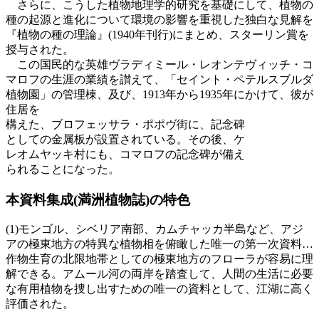
さらに、こうした植物地理学的研究を基礎にして、植物の
種の起源と進化について環境の影響を重視した独白な見解を
『植物の種の理論』(1940年刊行)にまとめ、スターリン賞を
授与された。
この国民的な英雄ヴラディミール・レオンテヴィッチ・コ
マロフの生涯の業績を讃えて、「セイント・ペテルスブルダ
植物園」の管理棟、及び、1913年から1935年にかけて、彼が
住居を
構えた、ブロフェッサラ・ポポヴ街に、記念碑
としての金属板が設置されている。その後、ケ
レオムヤッキ村にも、コマロフの記念碑が備え
られることになった。
本資料集成(満洲植物誌)の特色
(1)モンゴル、シベリア南部、カムチャッカ半島など、アジ
アの極東地方の特異な植物相を俯瞰した唯一の第一次資料…
作物生育の北限地帯としての極東地方のフローラが容易に理
解できる。アムール河の両岸を踏査して、人間の生活に必要
な有用植物を捜し出すための唯一の資料として、江湖に高く
評価された。