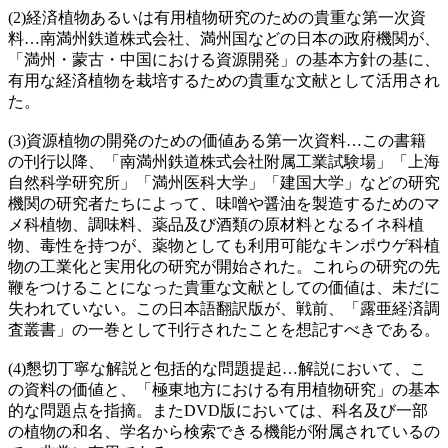
(2)経済植物あるいは有用植物研究のための貴重な第一次資
料…南満州鉄道株式会社、満州国などの日本の政府機関が、
「満州・蒙古・中国における資源開発」の基本方針の基に、
有用な経済植物を栽培するための貴重な文献として活用され
た。
(3)資源植物の開発のための価値ある第一次資料…この書籍
の刊行以降、「南満州鉄道株式会社附属工業試験場」「上海
自然科学研究所」「満州医科大学」「建国大学」などの研究
機関の研究者たちによって、味噌や醤油を製造するためのマ
メ科植物、調味料、薬品及び酒類の原材料となるイネ科植
物、毒性を持つが、薬物としても利用可能なキンポウゲ科植
物の工業化と実用化の研究が開始された。これらの研究の先
鞭をつけることになった貴重な文献としての価値は、未だに
失われていない。この日本語翻訳版が、戦前、「露亜経済調
査叢書」の一巻として刊行されたことを想記すべきである。
(4)懇切丁寧な解説と包括的な問題提起…解説において、こ
の資料の価値と、「極東地方における有用植物研究」の基本
的な問題点を指摘。またDVD版においては、科名及び一部
の植物の和名、学名から検索できる機能が附属されているの