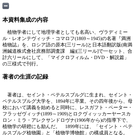
本資料集成の内容
植物学者にして地理学者としても名高い、ヴラディミー
ル・レオンテヴィッチ・コマロフ(1869～1945)の名著『満洲
植物誌』を、ロシア語の原本[三リール]と日本語翻訳版(南満
洲鍼道株式會社庶務部調査課 編)[三リール]で一セット、合
計六リールにして、「マイクロフィルム・DVD・解説篇」
の三様式で刊行。
著者の生涯の記録
著者は、セイント・ペテルスブルグに生まれ、セイント・
ペテルスブルグ大学を、1894年に卒業。その四年後から、母
校において講義を始めると同時に、レスガフト・ペーター・
フラッゼヴィッチ(1899～1909)とロクヴィッッカーヤースカ
ロン・ミラ・アレクサンドロヴナ(1906年から)の指導下で、
植物学の研鐙にも励んだ。 1899年には、「セイント・ペテ
ルスブルグ植物園」と「植物学博物館」の構成員となる。