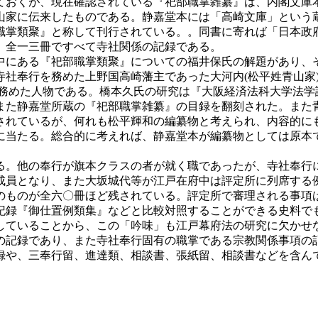
おくが、現在確認されている『祀部職掌雑纂』は、内閣文庫本
山家に伝来したものである。静嘉堂本には「高崎文庫」という
職掌類聚』と称して刊行されている。。同書に寄れば「日本政
、全一三冊ですべて寺社関係の記録である。
にある『祀部職掌類聚』についての福井保氏の解題があり、
寺社奉行を務めた上野国高崎藩主であった大河内(松平姓青山家
寺社奉行を務めた人物である。橋本久氏の研究は『大阪経済法科大学
また静嘉堂所蔵の『祀部職掌雑纂』の目録を翻刻された。また
されているが、何れも松平輝和の編纂物と考えられ、内容的に
に当たる。総合的に考えれば、静嘉堂本が編纂物としては原本
。他の奉行が旗本クラスの者が就く職であったが、寺社奉行
成員となり、また大坂城代等が江戸在府中は評定所に列席する
のものが全六〇冊ほど残されている。評定所で審理される事項
記録『御仕置例類集』などと比較対照することができる史料で
していることから、この「吟味」も江戸幕府法の研究に欠かせ
記録であり、また寺社奉行固有の職掌である宗教関係事項の
録や、三奉行留、進達類、相談書、張紙留、相談書などを含ん