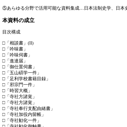
⑤あらゆる分野で活用可能な資料集成…日本法制史学、日本
本資料の成立
目次構成
□「相談書」(II)
□「吟味書」
□「吟味伺書」
□「進達届」
□「御仕置伺書」
□「五山碩学一件」
□「足利学校書籍目録」
□「邪宗門一件」
□「時習大概」
□「寺社方諸覚」
□「寺社方諸覚」
□「寺社奉行支配由緒書」
□「寺社加役内留帳」
□「寺社勧化一件」
□「寺社勧化御触書」