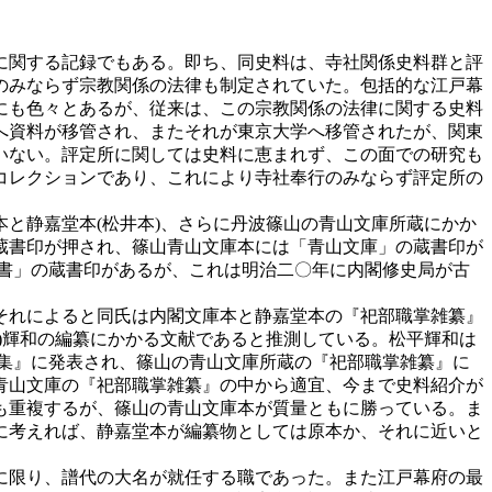
に関する記録でもある。即ち、同史料は、寺社関係史料群と評
のみならず宗教関係の法律も制定されていた。包括的な江戸幕
にも色々とあるが、従来は、この宗教関係の法律に関する史料
へ資料が移管され、またそれが東京大学へ移管されたが、関東
いない。評定所に関しては史料に恵まれず、この面での研究も
コレクションであり、これにより寺社奉行のみならず評定所の
と静嘉堂本(松井本)、さらに丹波篠山の青山文庫所蔵にかか
蔵書印が押され、篠山青山文庫本には「青山文庫」の蔵書印が
書」の蔵書印があるが、これは明治二〇年に内閣修史局が古
それによると同氏は内閣文庫本と静嘉堂本の『祀部職掌雑纂』
)輝和の編纂にかかる文献であると推測している。松平輝和は
学論集』に発表され、篠山の青山文庫所蔵の『祀部職掌雑纂』に
青山文庫の『祀部職掌雑纂』の中から適宜、今まで史料紹介が
も重複するが、篠山の青山文庫本が質量ともに勝っている。ま
に考えれば、静嘉堂本が編纂物としては原本か、それに近いと
に限り、譜代の大名が就任する職であった。また江戸幕府の最