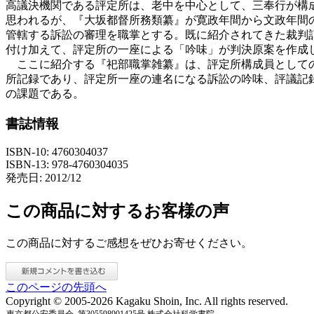
高議決機関である評定所は、老中を中心として、三奉行が構
思われるが、『大坂都督所務類纂』が寛政年間から文政年間
管轄する訴訟の審理を職掌とする。既に紹介されてきた裁判
付け加えて、評定所の一座による「吟味」が判決原案を作成
ここに紹介する『祀部職掌雑纂』は、評定所構成員としての
所記録であり、評定所一座の連名になる訴訟の吟味、評議記
の課題である。
書誌情報
ISBN-10: 4760304037
ISBN-13: 978-4760304035
発売日: 2012/12
この商品に対するお客様の声
この商品に対するご感想をぜひお寄せください。
このページの先頭へ
Copyright © 2005-2026 Kagaku Shoin, Inc. All rights reserved.