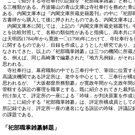
ここで紹介する寺社奉行の記録を『祀部職掌雑纂』と称して
る三種類がある。丹波篠山の青山文庫は寺社奉行を務めた青
ある。内閣文庫本は『内閣文庫所蔵史籍叢刊』の中に『祀部
古書肆から購入して後に押されたものである。内閣文庫本は
内閣文庫本に関しては、上記の『内閣文庫所蔵史籍叢刊』中
とを比較対照して、名称の類似性があると指摘し、両本共に
は天明四(1784)年から寛政一〇(1798)年にかけて、
に関するものであり、目録を作成しようとした研究であり、
なされてきた。以上の『祀部職掌雑纂』は三つの機関に所蔵
る。例えば、同じ高崎藩で編纂された『地方凡例録』がそれ
思われる。
寺社奉行は、幕府職制の中でも三奉行中で、筆頭に位置する
高議決機関である評定所は、老中を中心として、三奉行が構
思われるが、『大坂都督所務類纂』が寛政年間から文政年間
管轄する訴訟の審理を職掌とする。既に紹介されてきた裁判
付け加えて、評定所の一座による「吟味」が判決原案を作成
ここに紹介する『祀部職掌雑纂』は、評定所構成員としての
所記録であり、評定所一座の連名になる訴訟の吟味、評議記
の課題である。
「祀部職掌雑纂解題」