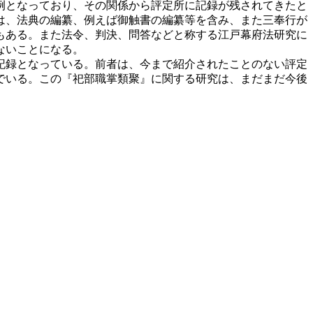
例となっており、その関係から評定所に記録が残されてきたと
は、法典の編纂、例えば御触書の編纂等を含み、また三奉行が
もある。また法令、判決、問答などと称する江戸幕府法研究に
ないことになる。
記録となっている。前者は、今まで紹介されたことのない評定
でいる。この『祀部職掌類聚』に関する研究は、まだまだ今後