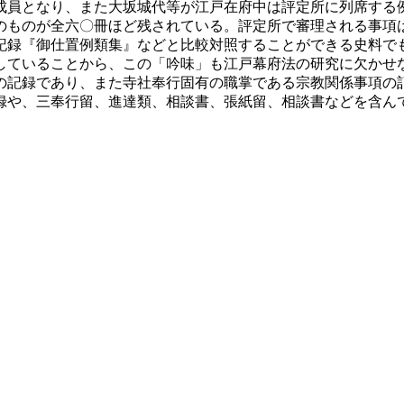
成員となり、また大坂城代等が江戸在府中は評定所に列席する
のものが全六〇冊ほど残されている。評定所で審理される事項
記録『御仕置例類集』などと比較対照することができる史料で
していることから、この「吟味」も江戸幕府法の研究に欠かせ
記録であり、また寺社奉行固有の職掌である宗教関係事項の
録や、三奉行留、進達類、相談書、張紙留、相談書などを含ん