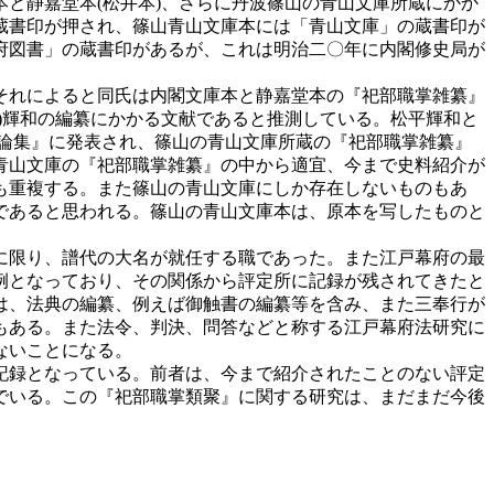
と静嘉堂本(松井本)、さらに丹波篠山の青山文庫所蔵にかか
蔵書印が押され、篠山青山文庫本には「青山文庫」の蔵書印が
府図書」の蔵書印があるが、これは明治二〇年に内閣修史局が
それによると同氏は内閣文庫本と静嘉堂本の『祀部職掌雑纂』
)輝和の編纂にかかる文献であると推測している。松平輝和と
法学論集』に発表され、篠山の青山文庫所蔵の『祀部職掌雑纂』
青山文庫の『祀部職掌雑纂』の中から適宜、今まで史料紹介が
も重複する。また篠山の青山文庫にしか存在しないものもあ
であると思われる。篠山の青山文庫本は、原本を写したものと
に限り、譜代の大名が就任する職であった。また江戸幕府の最
例となっており、その関係から評定所に記録が残されてきたと
は、法典の編纂、例えば御触書の編纂等を含み、また三奉行が
もある。また法令、判決、問答などと称する江戸幕府法研究に
ないことになる。
記録となっている。前者は、今まで紹介されたことのない評定
でいる。この『祀部職掌類聚』に関する研究は、まだまだ今後