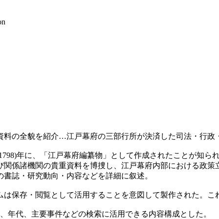
on
資料の全貌を紹介…江戸幕府の三部行所が決済した司法・行政
(1798)年に、「江戸幕府編纂物」として作成されたことが知
び関係諸機関の貴重資料を博捜し、江戸幕府内部における政策
の書誌・研究動向・内容などを詳細に叙述。
ムは保存・閲覧として活用することを意図して製作された。これ
し、年代、主要事件などの検索に活用できる内容構成とした。