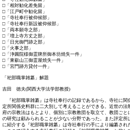
□「相対勧化差免留」
□「江戸町中勧化留」
□「寺社奉行被仰候部」
□「寺社奉行新設被仰候部」
□「両本願寺之部」
□「増上寺方丈之部」
□「日光御門跡之部」
□「火事之部」
□「浄圓院様御霊牌所御本坊焼失一件」
□「東叡山三御霊屋焼失一件」
□「宮門跡方貸付一件」
「祀部職掌雑纂」解題
吉田 徳夫(関西大学法学部教授)
『祀部職掌雑纂』は寺社奉行の記録であるから、寺社に関係
定所関係史料群に二大別して考えることができる。近世の法
府の宗教法はもとより、個別に宗教教団を取立て、教団ごと
の研究は顧みられることが少ない分野であった。また評定所
に紹介する『祀部職掌雑纂』は寺社奉行の手により編纂され