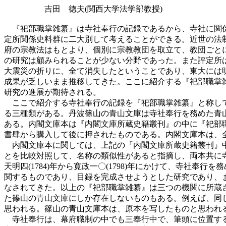
吉田 徳夫(関西大学法学部教授)
『祀部職掌雑纂』は寺社奉行の記録であるから、寺社に関係
定所関係史料群に二大別して考えることができる。近世の法
府の宗教法はもとより、個別に宗教教団を取立て、教団ごと
の研究は顧みられることが少ない分野であった。また評定所
大震災の折りに、全て消失したということであり、東大には
成果が乏しいまま推移してきた。ここに紹介する『祀部職掌
研究の進展が期待される。
ここで紹介する寺社奉行の記録を『祀部職掌雑纂』と称して
る三種類がある。丹波篠山の青山文庫は寺社奉行を務めた青
ある。内閣文庫本は『内閣文庫所蔵史籍叢刊』の中に『祀部
書肆から購入して後に押されたものである。内閣文庫本は、
内閣文庫本に関しては、上記の『内閣文庫所蔵史籍叢刊』中
とを比較対照して、名称の類似性があると指摘し、両本共に
天明四(1784)年から寛政一〇(1798)年にかけて、寺
関するものであり、目録を完成させようとした研究であり、
なされてきた。以上の『祀部職掌雑纂』は三つの機関に所蔵
た篠山の青山文庫にしか存在しないものもある。例えば、同
思われる。篠山の青山文庫本は、原本を写したものと思われ
寺社奉行は、幕府職制の中でも三奉行中で、筆頭に位置する