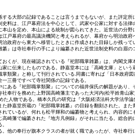
する大部の記録であることは言うまでもないが、また評定所
制史料は、江戸幕府法を中心として、武家や公家に対する法律
に本山を定め、本山による統制が図られてきた。近世法の分野
は江戸幕府の最高議決機関と考えられるが、幕府から明治政府
明治政府から東大へ移管したときに作成された目録しか残って
雑纂』は寺社奉行の手により編纂された近世法制史料の白眉の
おくが、現在確認されている『祀部職掌雑纂』は、内閣文庫本
山家に伝来したものである。静嘉堂本には「高崎文庫」という
職掌類聚』と称して刊行されている.同書に寄れば「日本政府図
全一三冊ですべて寺社関係の記録である。
にある『祀部職掌類聚』についての福井保氏の解題があり、
寺社奉行を務めた上野国高崎藩主であった大河内(松平姓青山家
社奉行を務めた人物である。橋本久氏の研究は『大阪経済法科大学法
また静嘉堂所蔵の『祀部職掌雑纂』の目録を翻刻された。また
されているが、何れも松平輝和の編纂物と考えられ、内容的に
じ高崎藩で編纂された『地方凡例録』がそれに当たる。総合的
る。
。他の奉行が旗本クラスの者が就く職であったが、寺社奉行