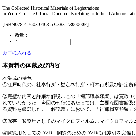
The Collected Historical Materials of Legistrations
in Yedo Era: The Official Documents relating to Judicial Administrati
[ISBN978-4-7603-0403-5 C3831 \300000E]
数量：
カゴに入れる
本資料の体裁及び内容
本集成の特色
①江戸時代の寺社奉行所・勘定奉行所・町奉行所及び評定所
②完璧な内容と詳細な解説…この「祠部職掌類聚」は寛政10
れていなかった。今回の刊行にあたっては、主要な図書館及
る資料を厳選した。「解説篇」において、「祠部職掌類聚」
③保存・閲覧用としてのマイクロフィルム…マイクロフィル
④閲覧用としてのDVD…閲覧のためのDVDには索引を完備