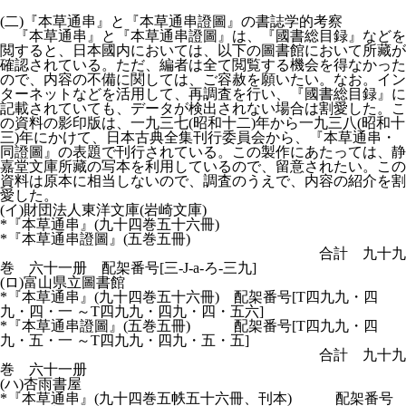
(二)『本草通串』と『本草通串證圖』の書誌学的考察
『本草通串』と『本草通串證圖』は、『國書総目録』などを
閲すると、日本國内においては、以下の圖書館において所藏が
確認されている。ただ、編者は全て閲覧する機会を得なかった
ので、内容の不備に関しては、ご容赦を願いたい。なお。イン
ターネットなどを活用して、再調査を行い、『國書総目録』に
記載されていても、データが検出されない場合は割愛した。こ
の資料の影印版は、一九三七(昭和十二)年から一九三八(昭和十
三)年にかけて、日本古典全集刊行委員会から、『本草通串・
同證圖』の表題で刊行されている。この製作にあたっては、静
嘉堂文庫所藏の写本を利用しているので、留意されたい。この
資料は原本に相当しないので、調査のうえで、内容の紹介を割
愛した。
(イ)財団法人東洋文庫(岩崎文庫)
*『本草通串』(九十四巻五十六冊)
*『本草通串證圖』(五巻五冊)
合計 九十九
巻 六十一册 配架番号[三-J-a-ろ-三九]
(ロ)富山県立圖書館
*『本草通串』(九十四巻五十六冊) 配架番号[T四九九・四
九・四・一 ～T四九九・四九・四・五六]
*『本草通串證圖』(五巻五冊) 配架番号[T四九九・四
九・五・一 ～T四九九・四九・五・五]
合計 九十九
巻 六十一册
(ハ)杏雨書屋
*『本草通串』(九十四巻五帙五十六冊、刊本) 配架番号