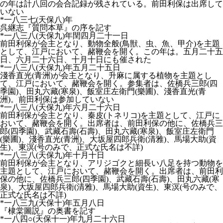
の年は計八回の会合記録が残されている。前田利保は出席して
いない
*一八三七(天保八)年
呉継志『質問本草』の序を記す
*一八三八(天保九)年閏四月二十一日
前田利保が会主となり、動物全般(鳥獣、虫、魚、甲介)を主題
として、江戸において、赭鞭会を開く。この年は。五月二十五
日、六月二十六日、十月十日にも催された
*一八三八(天保九)年五月二十五日
淺香直光(青洲)が会主となり、升麻に属する植物を主題とし
て、江戸において、赭鞭会を開く。参集者は、佐橋兵三郎(四
季園)、田丸六藏(寒泉)、飯室庄左衛門(樂圃)、淺香直光(青
洲)。前田利保は参加していない
*一八三八(天保九)年六月二十六日
前田利保が会主となり、秦皮(トネリコ)を主題として、江戸に
おいて、赭鞭会を開く。出席者は、前田利保の他に、佐橋兵三
郎(四季園)、武藏石壽(石壽)、田丸六藏(寒泉)、飯室庄左衛門
(樂圃)、淺香直光(青洲)、大坂屋四郎兵衛(清雅)、馬場大助(資
生)、東溟(号のみで、正式な氏名は不詳)
*一八三八(天保九)年十月十日
前田利保が会主となり、アリジゴクと細長い八足を持つ動物を
主題として、江戸において、赭鞭会を開く。出席者は、前田利
保の他に、佐橋兵三郎(四季園)、武藏石壽(石壽)、田丸六藏(寒
泉)、大坂屋四郎兵衛(清雅)、馬場大助(資生)、東溟(号のみで、
正式な氏名は不詳)
*一八三九(天保十)年五月八日
『棣棠圖説』の奥書を記す
*一八四○(天保十一)年九月二十六日