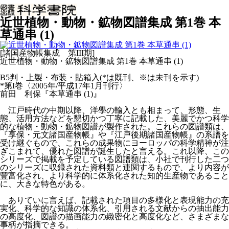
近世植物・動物・鉱物図譜集成 第1巻 本
草通串 (1)
[諸国産物帳集成 第III期]
近世植物・動物・鉱物図譜集成 第1巻 本草通串 (1)
B5判・上製・布装・貼箱入(*は既刊、※は未刊を示す)
*第I巻〈2005年/平成17年1月刊行〉
前田 利保『本草通串 (1)』
江戸時代の中期以降、洋學の輸入とも相まって、形態、生
態、活用方法などを懇切かつ丁寧に記載した、美麗でかつ科学
的な植物・動物・鉱物図譜が製作された。これらの図譜類は、
『享保・元文諸国産物帳』や『江戸後期諸国産物帳』の系譜を
受け継ぐもので、これらの成果物にヨーロッパの科学精神が注
ぎこまれて、優れた図譜が誕生したと言える。これ以降、この
シリーズで掲載を予定している図譜類は、小社で刊行した二つ
のシリーズに収録された資料類と連関するもので、より内容が
豐富化され、より科学的に体系化された知的生産物であること
に、大きな特色がある。
ありていに言えば、記載された項目の多様化と表現能力の充
実化、科学的な知識の体系化、引用される文献からの抽出能力
の高度化、図譜の描画能力の緻密化と高度化など、さまざまな
事柄が指摘できる。