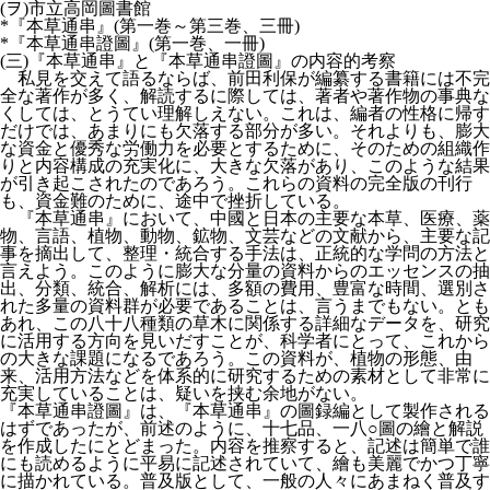
(ヲ)市立高岡圖書館
*『本草通串』(第一巻～第三巻、三冊)
*『本草通串證圖』(第一巻、一冊)
(三)『本草通串』と『本草通串證圖』の内容的考察
私見を交えて語るならば、前田利保が編纂する書籍には不完
全な著作が多く、解読するに際しては、著者や著作物の事典な
くしては、とうてい理解しえない。これは、編者の性格に帰す
だけでは、あまりにも欠落する部分が多い。それよりも、膨大
な資金と優秀な労働力を必要とするために、そのための組織作
りと内容構成の充実化に、大きな欠落があり、このような結果
が引き起こされたのであろう。これらの資料の完全版の刊行
も、資金難のために、途中で挫折している。
『本草通串』において、中國と日本の主要な本草、医療、薬
物、言語、植物、動物、鉱物、文芸などの文献から、主要な記
事を摘出して、整理・統合する手法は、正統的な学問の方法と
言えよう。このように膨大な分量の資料からのエッセンスの抽
出、分類、統合、解析には、多額の費用、豊富な時間、選別さ
れた多量の資料群が必要であることは、言うまでもない。とも
あれ、この八十八種類の草木に関係する詳細なデータを、研究
に活用する方向を見いだすことが、科学者にとって、これから
の大きな課題になるであろう。この資料が、植物の形態、由
来、活用方法などを体系的に研究するための素材として非常に
充実していることは、疑いを挟む余地がない。
『本草通串證圖』は、『本草通串』の圖録編として製作される
はずであったが、前述のように、十七品、一八○圖の繪と解説
を作成したにとどまった。内容を推察すると、記述は簡単で誰
にも読めるように平易に記述されていて、繪も美麗でかつ丁寧
に描かれている。普及版として、一般の人々にあまねく普及す