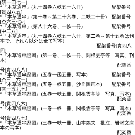
[研一四七一]
*『本草通串』(九十四巻六帙五十六冊) 配架番号
[貴四八五]
*『本草通串』(第十巻～第二十六巻、二帙二十冊) 配架番号
[杏六三七○]
*『本草通串』(第八十六巻、一帙一冊) 配架番号
[中三八]
*『本草通串』(九十四巻六帙五十六冊、第二巻～第十五巻は刊
本で、それら以外は全て写本)
配架番号[貴四八
四]
*『本草通串證圖』(第一巻、一帙一冊、関根雲亭等 写真、刊
本)
配架番
号[貴四八八]
*『本草通串證圖』(五巻一函五冊、写本) 配架番号
[杏三二六一]
*『本草通串證圖』(五巻一帙五冊、沙丘圖画本) 配架番号
[杏一五九七]
*『本草通串證圖』(五巻一帙五冊、関根雲亭等 写真、写本)
配架番
号[貴四八六]
*『本草通串證圖』(一巻一帙二冊、関根雲亭等 写真、写本)
配架番
号[貴四八七]
*『本草通串證圖』(三巻一帙一冊、山本錫夫 批注、岩瀬文庫
本の写本)
配架番