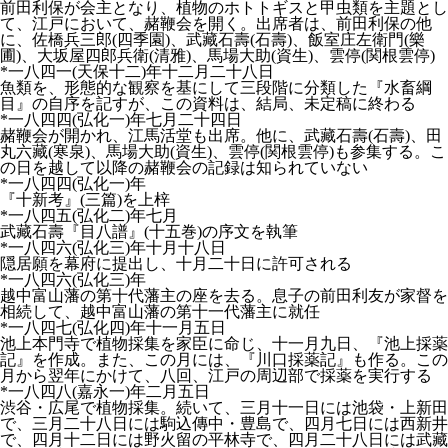
前田利保が会主となり、植物のホトトギスと甲虫類を主題とし
て、江戸において、赭鞭会を開く。出席者は、前田利保の他
に、佐橋兵三郎(四季園)、武藏石壽(石壽)、飯室庄左衛門(樂
圃)、大坂屋四郎兵衛(清雅)、馬場大助(資生)、雲停(関根雲停)
*一八四一(天保十二)年十二月二十八日
魚類を、形態的な観察を基にして三段階に分類した『水畜綱
目』の自序を記すが、この資料は、結局、未定稿に終わる
*一八四四(弘化一)年七月二十四日
赭鞭会が開かれ、江馬活堂も出席。他に、武藏石壽(石壽)、田
丸六藏(寒泉)、馬場大助(資生)、雲停(関根雲停)も参集する。こ
の日を越して以降の赭鞭会の記録は知られていない
*一八四四(弘化一)年
『十新考』(三篇)を上梓
*一八四五(弘化二)年七月
武藏石壽『目八譜』(十五巻)の序文を執筆
*一八四六(弘化三)年十月十八日
隠居願を幕府に提出し、十月二十日に許可される
*一八四六(弘化三)年
越中富山藩の第十代藩主の座を去る。息子の前田利友が家督を
相続して、越中富山藩の第十一代藩主に就任
*一八四七(弘化四)年十一月五日
池上本門寺で植物採集を家臣に命じ、十一月九日、『池上採薬
記』を作成。また、この月には、『川口採薬記』も作る。この
月から翌年にかけて、八回、江戸の周辺部で採薬を実行する
*一八四八(嘉永一)年二月五日
渋谷・広尾で植物採集。続いて、三月十一日には池袋・上新田
で、三月二十八日には駒込傳中・豊島で、四月七日には西新井
で、四月十二日には野火留の平林寺で、四月二十八日には武藏