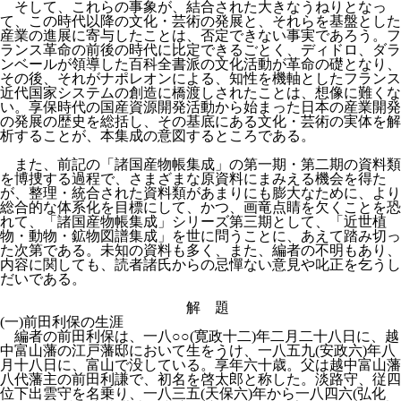
そして、これらの事象が、結合された大きなうねりとなっ
て、この時代以降の文化・芸術の発展と、それらを基盤とした
産業の進展に寄与したことは、否定できない事実であろう。フ
ランス革命の前後の時代に比定できるごとく、ディドロ、ダラ
ンベールが領導した百科全書派の文化活動が革命の礎となり、
その後、それがナポレオンによる、知性を機軸としたフランス
近代国家システムの創造に橋渡しされたことは、想像に難くな
い。享保時代の国産資源開発活動から始まった日本の産業開発
の発展の歴史を総括し、その基底にある文化・芸術の実体を解
析することが、本集成の意図するところである。
また、前記の「諸国産物帳集成」の第一期・第二期の資料類
を博捜する過程で、さまざまな原資料にまみえる機会を得た
が、整理・統合された資料類があまりにも膨大なために、より
総合的な体系化を目標にして、かつ、画竜点睛を欠くことを恐
れて、「諸国産物帳集成」シリーズ第三期として、「近世植
物・動物・鉱物図譜集成」を世に問うことに、あえて踏み切っ
た次第である。未知の資料も多く、また、編者の不明もあり、
内容に関しても、読者諸氏からの忌憚ない意見や叱正を乞うし
だいである。
解 題
(一)前田利保の生涯
編者の前田利保は、一八○○(寛政十二)年二月二十八日に、越
中富山藩の江戸藩邸において生をうけ、一八五九(安政六)年八
月十八日に、富山で没している。享年六十歳。父は越中富山藩
八代藩主の前田利謙で、初名を啓太郎と称した。淡路守、従四
位下出雲守を名乗り、一八三五(天保六)年から一八四六(弘化