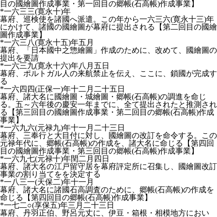
目の國繪圖作成事業・第一回目の郷帳(石高帳)作成事業】
*一六三三(寛永十)年
幕府、巡検使を諸國へ派遣。この年から一六三六(寛永十三)年
にかけて、諸國の國繪圖が幕府に提出される【第二回目の國繪
圖作成事業】
*一六三八(寛永十五)年五月
幕府、「日本國中之惣繪圖」作成のために、改めて、國繪圖の
提出を要請
*一六三九(寛永十六)年八月五日
幕府、ポルトガル人の来航禁止を伝え、ここに、鎖國が完成す
る
*一六四四(正保一)年十二月二十五日
幕府、諸大名に國繪圖・城繪圖・郷帳(石高帳)の調進を命じ
る。五～六年後の慶安一年までに、全て提出されたと推測され
る【第三回目の國繪圖作成事業・第二回目の郷帳(石高帳)作成
事業】
*一六九六(元禄九)年十一月二十三日
幕府、三奉行と大目付に対し、國繪圖の改訂を命令する。この
元禄年代に、郷帳(石高帳)の作成を、諸大名に命じる【第四回
目の國繪圖作成事業・第三回目の郷帳(石高帳)作成事業】
*一六九七(元禄十)年閏二月四日
幕府、諸大名の江戸留守居を幕府評定所に召集し、國繪圖改訂
事業の割り当てをを決定する
*一八三一(天保二)年十一月
幕府、諸大名に諸國石高調査のために、郷帳(石高帳)の作成を
命じる【第四回目の郷帳(石高帳)作成事業】
*一七二○(享保五)年三月二十三日
幕府、丹羽正伯、野呂元丈に、伊豆・箱根・相模地方におい