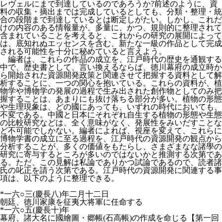
レヴェルにまで到達しているのであろうか?前述のように、資
料の収集・摘出までは完成しているとしても、分類・整理・統
合の段階まで到達しているとは断定しがたい。しかし、これだ
けの内容のある情報量が、多量に、かつ、規則的に整理されて
含まれていることを考えると、これからの研究の展開によって
は、底知れぬエッセンスを含む、新たな一級の作品として完成
される可能性を十分に秘めていると言えよう。
編者は、これらの作品の成立を、江戸時代の歴史を通観する
中で、歴史書として、言い換えるならば、徳川幕府の成立時か
ら開始された資源開発政策と関連させて把握する資料として解
析することに、一つの関心を抱いている。これらの資料が、植
物学や博物学の発展の過程で生み出された創作物としてのみ把
握することは、あまりにも抜け落ちる部分が多い。植物の形態
や生理現象は、どの國にあっても、いずれの時代においても、
不変である。中國と日本にそれぞれ自生する植物の形態や生態
の比較研究などは、全く意味がなく、発展性をみいだすことな
ど不可能でしかない。編者によれば、視座を変えて、これらに
博物学書の成立に至る過程を、江戸時代の資源開発の観点から
分析することが、多くの価値をもたらし、さまざまなな諸學の
研究に寄与するところが多いのではないかと推測する次第であ
る。ただ、この見解は私論でありかつ試論であるので、読者諸
氏の叱正を請う次第である。江戸時代の資源開発に関連する事
項は、以下のように整理できる。
*一六○三(慶長八)年二月十二日
朝廷、徳川家康を征夷大将軍に任命する
*一六○五(慶長十)年
幕府、諸大名に國繪圖・郷帳(石高帳)の作成を命じる【第一回