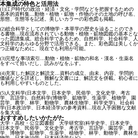
本集成の特色と活用法
(1)江戸時代の政治・経済・文化・学問などを把握するための
基本的資料集…動物・植物・鉱物・作物のその土地の呼び名、
形態、生態等を記述。美しいカラーの彩色図も掲載。
(2)総合科学としての博物学・本草学の歴史を辿ることのでき
る書物…現在流布されている動物・植物・鉱物図鑑の基本とな
った図譜集成。総合科学であるため、自然科学、社会科学、人
文科学のあらゆる分野で活用できる。また、彩色図は美しくか
つ正確なために、現在でも利用が可能。
(3)完璧な事項索引…動物・植物・鉱物の和名・漢名・生薬名
をすべて拾いだし、読みがなをふす。
(4)充実した解説と解読文…資料の成立、由未、内容、学問的
価値などを詳述し、難解な文書には、解読文を併載。初心者に
も利用しやすいものとした。
(5)人文科学(日本文学、日本史学、民俗学、文化史学、考古
学、言語学)、自然科学(博物学、鉱物学、生薬学、植物学、園
芸学、農学、林学、動物学、農林生物学、科学史学)、社会科
学(日本政治学、日本経済学)の参考資料…現在入手困難な文献
を集大成。
おすすめしたいかたがた
大学・高校・公立図書館 大学研究室(科学史学、日本史学、
日本文学、民俗学、文化史学、考古学、言語学、園芸学、農
学、博物学、鉱物学、生薬学、植物学、林学、動物学、農林生
物学、日本政治学、日本経済学など)