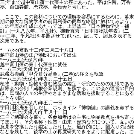
三)年まで越中富山藩十代藩主の座にあった。字は伯衡。万香
亭、自知春館、恋花亭、弁物舎と号した。
ここで、この資料についての理解を容易にするために、幕末
期の偉大な博物学者の前田利保の簡単な略歴に触れてみよう。
この年表の作成にあたっては、上野益三『日本博物学史・補
訂』(一九八六年、平凡社)、磯野直秀『日本博物誌年表』(二
○○二年、平凡社)を参照させて頂いた。記して、謝意を表する
次第である。
*一八○○(寛政十二)年二月二十八日
越中富山藩の江戸藩邸において出生
*一八三五(天保六)年
越中富山藩の第十代藩主に就任
*一八三六(天保七)年六月
武藏石壽編『甲介群分品彙』(二巻)の序文を執筆
*一八三六(天保七)年九月二十五日
植物・動物・鉱物を含む物品の鑑定・研究のための組織である
赭鞭会の会則「赭鞭会業規則」を撰する。この会の運営の目的
は、民間の人々の生活やさまざまな活動を援助することにある
ことを明記
*一八三七(天保八)年五月一日
宇田川榕庵を召しだし、ホッタイン『博物誌』の講義を命ずる
*一八三七(天保八)年五月十二日
江戸で赭鞭会を催す。各参加者は会主宅に物品数点を持ち寄っ
て集まり、その名称・性質・由来・形態などについて、互いの
意見を交換したり鑑定したりした。最終的には、圖入りの記録
などを残して、後学の士が再度研究できるように配慮した。こ