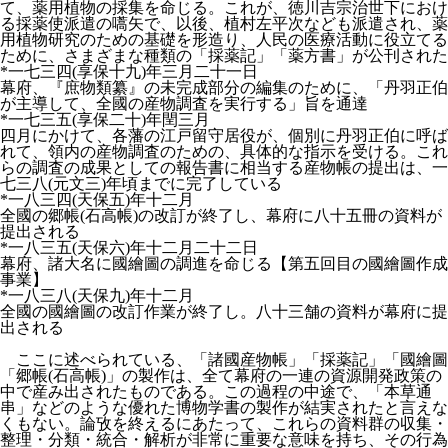
て、薬用植物の採集を命じる。これが、徳川吉宗治世下におけ
る採薬使派遣の嚆矢で、以後、植村左平次なども派遣され、薬
用植物研究のための基礎を形造り、人民の医療活動に役立てる
ために、さまざまな種類の「採薬記」「薬方書」が公刊された
*一七三四(享保十九)年三月二十一日
幕府、『庶物類纂』の未完成部分の編集のために、「丹羽正伯
が主導して、全國の産物調査を実行する」旨を通達
*一七三五(享保二十)年閏三月
四月にかけて、各藩の江戸留守居役が、個別に丹羽正伯に呼ば
れて、領内の産物調査のための、具体的な指示を受ける。これ
らの調査の成果としての報告書に相当する産物帳の提出は、一
七三八(元文三)年頃までに完了している
*一八三四(天保五)年十二月
全國の郷帳(石高帳)の改訂が終了し、幕府に八十五冊の資料が
提出される
*一八三五(天保六)年十二月二十二日
幕府、諸大名に國繪圖の調進を命じる【第五回目の國繪圖作成
事業】
*一八三八(天保九)年十二月
全國の國繪圖の改訂作業が終了し。八十三舗の資料が幕府に提
出される
ここに述べられている、「諸國産物帳」「採薬記」「國繪圖
「郷帳(石高帳)」の製作は、全て幕府の一連の資源開発政策の
中で産み出されたものである。この過程の中途で、「本草通
串」などのような優れた博物学書の製作が結実されたと言えな
くもない。論攷を終えるにあたって、これらの資料群の収集・
整理・分類・統合・解析が非常に重要な意味を持ち、その行為