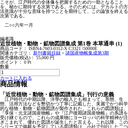
こそが、江戸時代の全体像を把握するための一助となること
を、秘かに期待する次第である。そのためには、デカルトの方
法意識が十分な意味を持つことを期待して、この論攷を終える
次第である。
二○○六年一月
編者識
近世植物・動物・鉱物図譜集成 第1巻 本草通串 (1)
商品コード：
ISBN4-7603-0312-X C3321 \50000E
関連カテゴリ：
新刊書籍目録
>
諸国産物帳集成第3期
販売価格(税込)：
55,000
円
ポイント：
0
Pt
数量
カートに入れる
商品情報
「近世植物・動物・鉱物図譜集成」刊行の意義
江戸時代の中期以降、洋學の輸入とも相まって、形態、生
態、活用方法などを懇切かつ丁寧に記載した、美麗でかつ科学
的な植物・動物・鉱物図譜が製作された。これらの図譜類は、
『享保・元文諸国産物帳』や『江戸後期諸国産物帳』の系譜を
受け継ぐもので、これらの成果物にヨーロッパの科学精神が注
ぎこまれて、優れた図譜が誕生したと言える。これ以降、この
シリーズで掲載を予定している図譜類は、小社で刊行した二つ