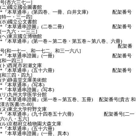
号[杏六三七一]
(ニ)國立國会圖書館
*『本草通串』(第四巻、一冊、白井文庫) 配架番号
[特一・三一四]
(ホ)國立公文書館
*『本草通串證圖』(二巻二冊) 配架番号
[一九六・一三三]
(ヘ)東京國立博物館
*『本草通串』(第一巻～第二巻・第五巻～第八巻、六冊)
配架番
号[和一七一、和一七二、和三一六八]
*『本草通串證圖』(一冊) 配架番号
[和一四三]
(ト)西尾市岩瀬文庫
*『本草通串』(五十六冊) 配架番号
[和三四・四九]
(チ)静嘉堂文庫美術館
*『本草通串』(写本)
*『本草通串證圖』(写本)
(リ)九州大学医学分館
*『本草通串證圖』(第一巻～第五巻、五冊) 配架番号[貴古 和
漢古医書/ホ-80]
(ヌ)東北大学狩野文庫
*『本草通串』(九十四巻五十六冊) 配架番号[二一
六○八・五六]
(ル)京都府立植物園大森文庫
*『本草通串』(五十六冊)
*『本草通串證圖』(一冊、異本)