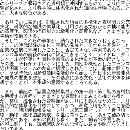
のシリーズに収録された資料類と連関するもので、より内容が
豐富化され、より科学的に体系化された知的生産物であること
に、大きな特色がある。
ありていに言えば、記載された項目の多様化と表現能力の充
実化、科学的な知識の体系化、引用される文献からの抽出能力
の高度化、図譜の描画能力の緻密化と高度化など、さまざまな
事柄が指摘できる。
そして、これらの事象が、結合された大きなうねりとなっ
て、この時代以降の文化・芸術の発展と、それらを基盤とした
産業の進展に寄与したことは、否定できない事実であろう。フ
ランス革命の前後の時代に比定できるごとく、ディドロ、ダラ
ンベールが領導した百科全書派の文化活動が革命の礎となり、
その後、それがナポレオンによる、知性を機軸としたフランス
近代国家システムの創造に橋渡しされたことは、想像に難くな
い。享保時代の国産資源開発活動から始まった日本の産業開発
の発展の歴史を総括し、その基底にある文化・芸術の実体を解
析することが、本集成の意図するところである。
また、前記の「諸国産物帳集成」の第一期・第二期の資料類
を博捜する過程で、さまざまな原資料にまみえる機会を得た
が、整理・統合された資料類があまりにも膨大なために、より
総合的な体系化を目標にして、かつ、画竜点睛を欠くことを恐
れて、「諸国産物帳集成」シリーズ第三期として、「近世植
物・動物・鉱物図譜集成」を世に問うことに、あえて踏み切っ
た次第である。未知の資料も多く、また、編者の不明もあり、
内容に関しても、読者諸氏からの忌憚ない意見や叱正を乞うし
だいである。