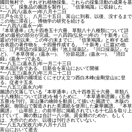
國田無村で、それぞれ植物採集。これらの採集活動の成果を基
にして、採集品の圖譜を製作し、『信筆鳩識』に収録した
*一八四八(嘉永一)年八月十二日
江戸を出立し、八月二十五日、富山に到着。以後、没するまで
この地に滞在し、博物学の研究を続ける
*一八四八(嘉永一)年
『本草通串』(九十四巻五十六冊、草類八十八種類について詳
述)の最初の部分が完成。一八四四(弘化一)年の『十新考』(三
篇)の刊行以来、この年の末までに、『信筆鳩識』と称する総
合表題の著作物を、十四冊作成する。『十新考』(三篇)の他
に、江戸周辺の採薬記八冊(『池上採薬記』『川口採薬記』な
ど)、『本草啓発』(嘉永一)、『分節花譜』(嘉永一)、『消日
録』(嘉永一)である。
*一八五二(嘉永五)年一月二十三日
草木品評会である、日新会を富山において開催
*一八五三(嘉永六)年三月二十二日
富山と飛騨の國境近くにそびえ立つ西白木峰(金剛堂山)に登
る。従者十五名
*一八五三(嘉永六)年
圖譜の欠落している『本草通串』(九十四巻五十六冊、草類八
十八種類について詳述)を補うために、『本草通串證圖』(五巻
五冊)を刊行。富山藩の繪師を動員して描いた圖譜で、木版の
色刷。御箇山で製造された美濃紙を使用した豪華圖譜。『本草
圖譜』「山草部上」の前半部に掲載されている十七品を取り上
げていて、圖の数は合計一八○個。資金難のためか、もしく
は、大作のためか、以後は刊行されていない。
*一八五九(安政六)年八月十八日
富山において逝去