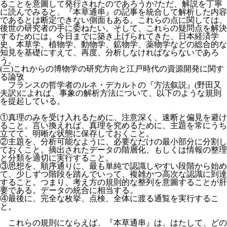
ることを意圖して発行されたのであろうか?ただ、解説を丁寧
に読んでみると、『本草通串』の記事を統合して解析した内容
であるとは断定できない側面もある。これらの点に関しては、
後世の研究者の手に委ねたい。そして、これらの疑問点を解決
するためには、今日までに築き上げられてきた、日本経済学
史、本草学、植物学、動物学、鉱物学、薬物学などの総合的な
知見を基礎にすえて、再度、分析しなければならないであろ
う。
(三)これからの博物学の研究方向と江戸時代の資源開発に関す
る論攷
フランスの哲学者のルネ・デカルトの『方法叙説』(野田又
夫訳)によれば、事象の解析方法について、以下のような規則
を提起している。
①真理のみを受け入れるために、注意深く、速断と偏見を避け
ること。言い換えれば、真理を究めるために、主題を常にうち
立てて、明晰な状態に保存しておくこと。
②主題を、分析可能なように、必要なだけの最小部分に分割し
ておくこと。摘出されたデータの階層化、もしくは情報の整理
と分類を適切に実行すること。
③思想を、順序通りに、最も単純で認識しやすい段階から始め
て、少しずつ階段を踏んでいって、複雑かつ高次な認識に到達
すること。つまり、考え方の規則的な整列を意圖することが肝
要である。データの統合に相当する。
④最後に、完全な枚挙、点検、全体に渡る通覧を実行するこ
と。
これらの規則にならえば、『本草通串』は、はたして、どの