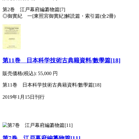
第2巻 江戸幕府編纂物篇[7]
◎御實紀 一[東照宮御實紀]解読篇・索引篇(全2冊)
第11巻 日本科学技術古典籍資料/數學篇[18]
販売価格(税込):
55,000
円
第11巻 日本科学技術古典籍資料/數學篇[18]
2019年1月15日刊行
第7巻 江戸幕府編纂物篇[11]