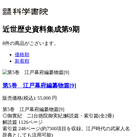
近世歴史資料集成第9期
8
件
の商品がございます。
価格順
新着順
第5巻 江戸幕府編纂物篇[9]
販売価格(税込):
55,000
円
第5巻 江戸幕府編纂物篇[9]
◎御實紀 二[台徳院御実紀]解読篇・索引篇(全2冊)
解読篇 1126ページ
索引篇 248ページ(約7500項目を収録。江戸時代の武家人名
辞典としても活用可能)