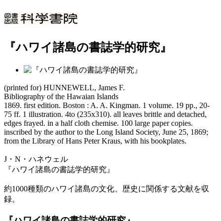
『ハワイ諸島の書誌学的研究』
(printed for) HUNNEWELL, James F.
Bibliography of the Hawaian Islands
1869. first edition. Boston : A. A. Kingman. 1 volume. 19 pp., 20-
75 ff. 1 illustration. 4to (235x310). all leaves brittle and detached,
edges frayed. in a half cloth chemise. 100 large paper copies.
inscribed by the author to the Long Island Society, June 25, 1869;
from the Library of Hans Peter Kraus, with his bookplates.
J・N・ハネウェル
『ハワイ諸島の書誌学的研究』
約1000種類のハワイ諸島の文化、歴史に関係する文献を収
録。
『ハワイ諸島の書誌学的研究』