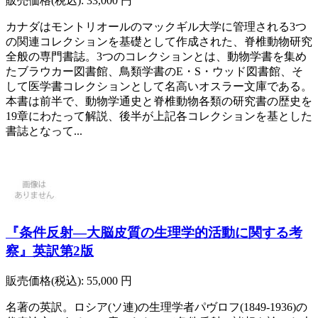
販売価格(税込):
33,000
円
カナダはモントリオールのマックギル大学に管理される3つ
の関連コレクションを基礎として作成された、脊椎動物研究
全般の専門書誌。3つのコレクションとは、動物学書を集め
たブラウカー図書館、鳥類学書のE・S・ウッド図書館、そ
して医学書コレクションとして名高いオスラー文庫である。
本書は前半で、動物学通史と脊椎動物各類の研究書の歴史を
19章にわたって解説、後半が上記各コレクションを基とした
書誌となって...
『条件反射―大脳皮質の生理学的活動に関する考
察』英訳第2版
販売価格(税込):
55,000
円
名著の英訳。ロシア(ソ連)の生理学者パヴロフ(1849-1936)の