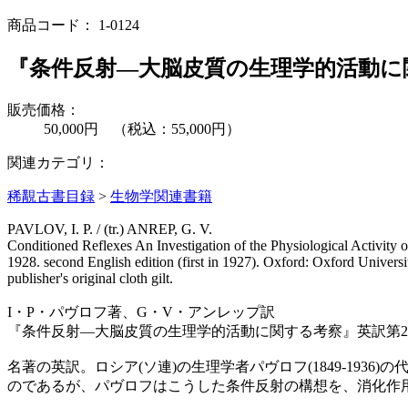
商品コード：
1-0124
『条件反射―大脳皮質の生理学的活動に
販売価格：
50,000円 （税込：55,000円）
関連カテゴリ：
稀覯古書目録
>
生物学関連書籍
PAVLOV, I. P. / (tr.) ANREP, G. V.
Conditioned Reflexes An Investigation of the Physiological Activity o
1928. second English edition (first in 1927). Oxford: Oxford Universit
publisher's original cloth gilt.
I・P・パヴロフ著、G・V・アンレップ訳
『条件反射―大脳皮質の生理学的活動に関する考察』英訳第
名著の英訳。ロシア(ソ連)の生理学者パヴロフ(1849-19
のであるが、パヴロフはこうした条件反射の構想を、消化作用