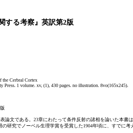
関する考察』英訳第2版
f the Cerbral Cortex
y Press. 1 volume. xv, (1), 430 pages. no illustration. 8vo(165x245).
2版
36)の代表論文である。23章にわたって条件反射の諸相を論いた
の研究でノーベル生理学賞を受賞した1904年頃に、すでに考