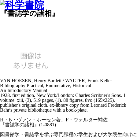
『書誌学の諸相』
VAN HOESEN, Henry Bartlett / WALTER, Frank Keller
Bibliography Practical, Enumerative, Historical
An Introductory Manual
1928. first edition. New York/London: Charles Scribner's Sons. 1
volume. xiii, (3), 519 pages, (1). 88 figures. 8vo (165x225).
publisher's original cloth. ex-library copy from Leonard Frederick
Bahr's private bibliotheque with a book-plate.
H・B・ヴァン・ホーセン著、F・ウォルター補佐
『書誌学の諸相』(1-0881)
図書館学・書誌学を学ぶ専門課程の学生および大学院生向けに