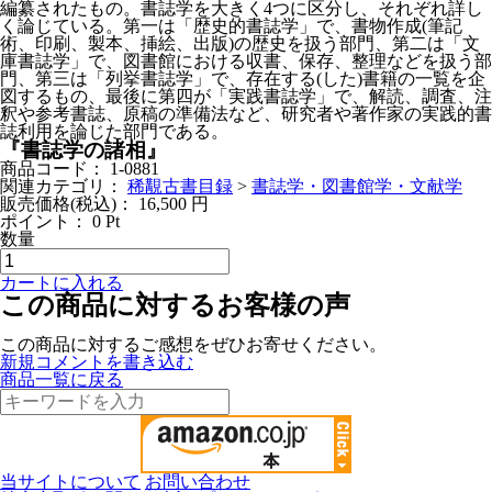
編纂されたもの。書誌学を大きく4つに区分し、それぞれ詳し
く論じている。第一は「歴史的書誌学」で、書物作成(筆記
術、印刷、製本、挿絵、出版)の歴史を扱う部門、第二は「文
庫書誌学」で、図書館における収書、保存、整理などを扱う部
門、第三は「列挙書誌学」で、存在する(した)書籍の一覧を企
図するもの、最後に第四が「実践書誌学」で、解読、調査、注
釈や参考書誌、原稿の準備法など、研究者や著作家の実践的書
誌利用を論じた部門である。
『書誌学の諸相』
商品コード：
1-0881
関連カテゴリ：
稀覯古書目録
>
書誌学・図書館学・文献学
販売価格(税込)：
16,500
円
ポイント：
0
Pt
数量
カートに入れる
この商品に対するお客様の声
この商品に対するご感想をぜひお寄せください。
新規コメントを書き込む
商品一覧に戻る
当サイトについて
お問い合わせ